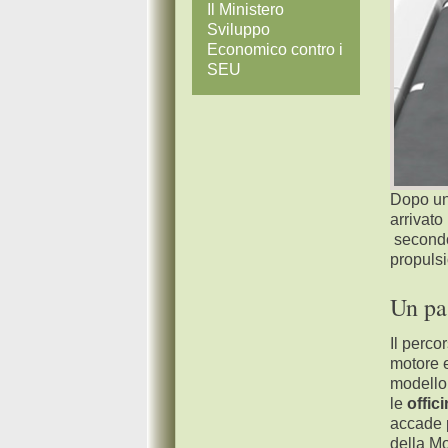
Il Ministero
Sviluppo
Economico contro i
SEU
Dopo un 
arrivato
secondo
propulsi
Un pa
Il perco
motore e
modello 
le
offic
accade p
della Mo