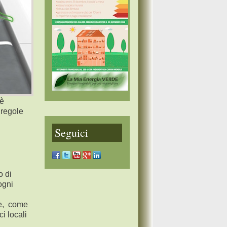
 è
 regole
Seguici
 di
ogni
te, come
ci locali