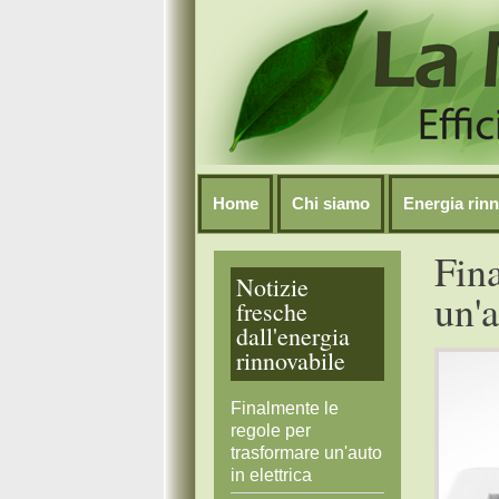
Home
Chi siamo
Energia rinn
Fin
Notizie
un'a
fresche
dall'energia
rinnovabile
Finalmente le
regole per
trasformare un'auto
in elettrica