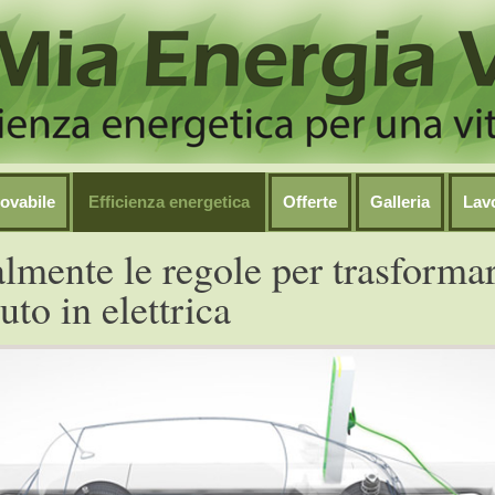
ovabile
Efficienza energetica
Offerte
Galleria
Lav
almente le regole per trasforma
uto in elettrica